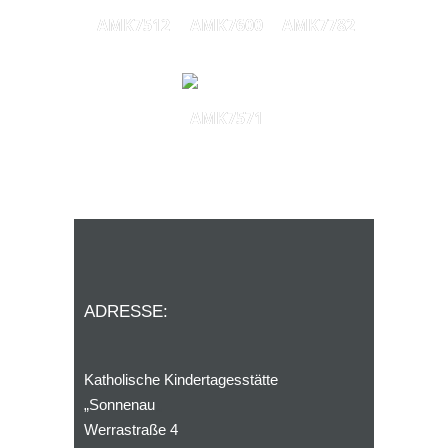
AMK7512
AMK7600
AMK7782
AMK7571
ADRESSE:
Katholische Kindertagesstätte
„Sonnenau
„
Werrastraße 4